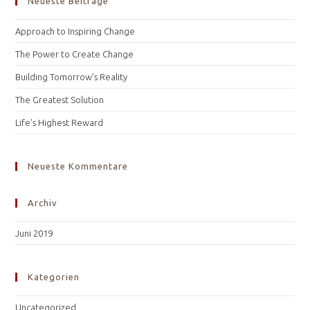
Neueste Beiträge
the
sea
Approach to Inspiring Change
pan
The Power to Create Change
Building Tomorrow’s Reality
The Greatest Solution
Life’s Highest Reward
Neueste Kommentare
Archiv
Juni 2019
Kategorien
Uncategorized