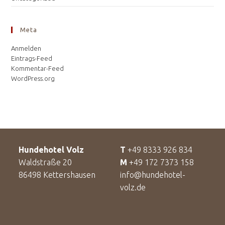
Meta
Anmelden
Eintrags-Feed
Kommentar-Feed
WordPress.org
Hundehotel Volz
T
+49 8333 926 834
Waldstraße 20
M
+49 172 7373 158
86498 Kettershausen
info@hundehotel-
volz.de