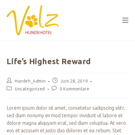
Zum
Inhalt
springen
Life’s Highest Reward
Beitrags-
Beitrag
Hundeh_Admin
Juni 28, 2019
Autor:
veröffentlicht:
Beitrags-
Beitrags-
Uncategorized
0 Kommentare
Kategorie:
Kommentare:
Lorem ipsum dolor sit amet, consetetur sadipscing elitr,
sed diam nonumy eirmod tempor invidunt ut labore et
dolore magna aliquyam erat, sed diam voluptua. At vero
eos et accusam et justo duo dolores et ea rebum. Stet