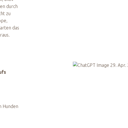
hen durch
cht zu
ppe,
Garten das
raus.
ufs
en Hunden